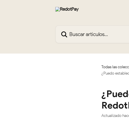
Ir al contenido principal
Buscar artículos...
Todas las colec
¿Puedo establec
¿Puedo
Redot
Actualizado ha