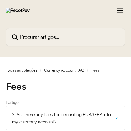
Ir para conteúdo principal
Procurar artigos...
Todas as coleções
Currency Account FAQ
Fees
Fees
1 artigo
2. Are there any fees for depositing EUR/GBP into
my currency account?