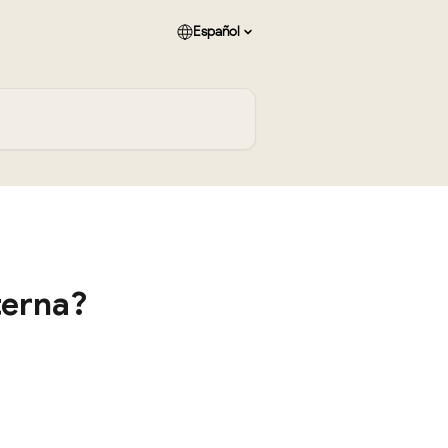
Español
terna?