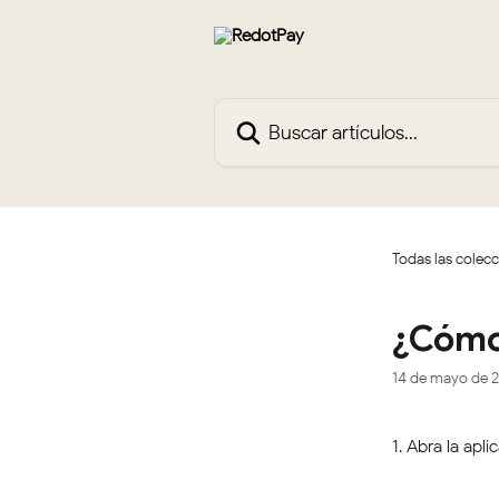
Ir al contenido principal
Buscar artículos...
Todas las colec
¿Cómo 
14 de mayo de 
1. Abra la apl