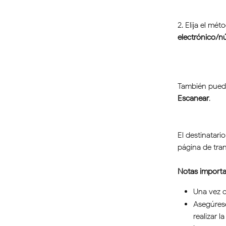
2. Elija el mé
electrónico/n
También puede 
Escanear
.
El destinatari
página de tran
Notas importa
Una vez c
Asegúrese
realizar 