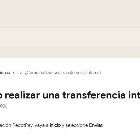
ciones
¿Cómo realizar una transferencia interna?
realizar una transferencia in
2026
icación RedotPay, vaya a 
Inicio
 y seleccione 
Enviar
.