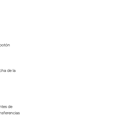
 botón 
cha de la 
ntes de 
ansferencias 