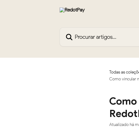
Ir para conteúdo principal
Procurar artigos...
Todas as coleçõ
Como vincular m
Como v
Redot
Atualizado há m