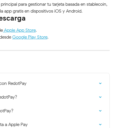
rincipal para gestionar tu tarjeta basada en stablecoin, 
a app gratis en dispositivos iOS y Android.
descarga
de
 Apple App Store
.
 desde 
Google Play Store
.
 con RedotPay
RedotPay?
dotPay?
eta a Apple Pay