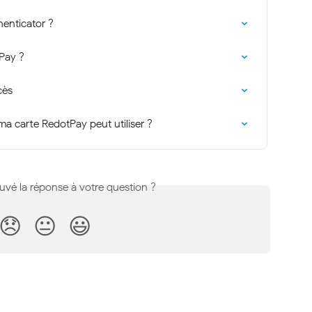
enticator ?
Pay ?
cès
a carte RedotPay peut utiliser ?
uvé la réponse à votre question ?
😞
😐
😃